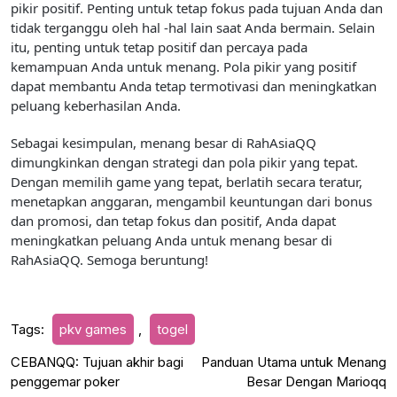
pikir positif. Penting untuk tetap fokus pada tujuan Anda dan
tidak terganggu oleh hal -hal lain saat Anda bermain. Selain
itu, penting untuk tetap positif dan percaya pada
kemampuan Anda untuk menang. Pola pikir yang positif
dapat membantu Anda tetap termotivasi dan meningkatkan
peluang keberhasilan Anda.
Sebagai kesimpulan, menang besar di RahAsiaQQ
dimungkinkan dengan strategi dan pola pikir yang tepat.
Dengan memilih game yang tepat, berlatih secara teratur,
menetapkan anggaran, mengambil keuntungan dari bonus
dan promosi, dan tetap fokus dan positif, Anda dapat
meningkatkan peluang Anda untuk menang besar di
RahAsiaQQ. Semoga beruntung!
Tags:
pkv games
,
togel
Post
CEBANQQ: Tujuan akhir bagi
Panduan Utama untuk Menang
penggemar poker
Besar Dengan Marioqq
navigation