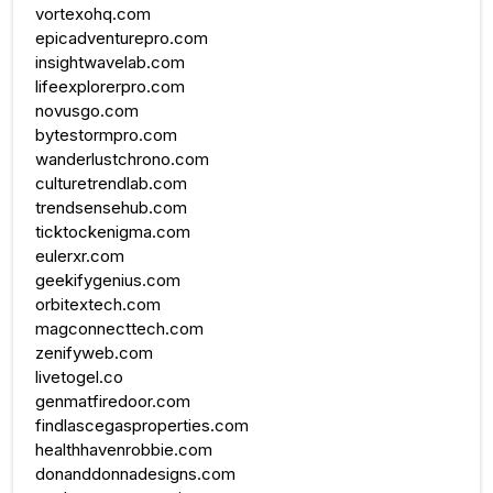
vortexohq.com
epicadventurepro.com
insightwavelab.com
lifeexplorerpro.com
novusgo.com
bytestormpro.com
wanderlustchrono.com
culturetrendlab.com
trendsensehub.com
ticktockenigma.com
eulerxr.com
geekifygenius.com
orbitextech.com
magconnecttech.com
zenifyweb.com
livetogel.co
genmatfiredoor.com
findlascegasproperties.com
healthhavenrobbie.com
donanddonnadesigns.com