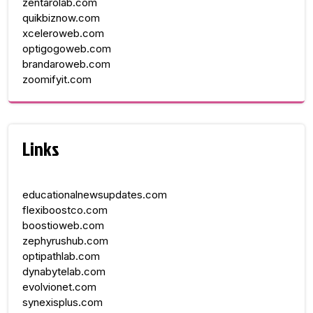
zentarolab.com
quikbiznow.com
xceleroweb.com
optigogoweb.com
brandaroweb.com
zoomifyit.com
Links
educationalnewsupdates.com
flexiboostco.com
boostioweb.com
zephyrushub.com
optipathlab.com
dynabytelab.com
evolvionet.com
synexisplus.com