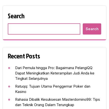
Search
Search
Recent Posts
Dari Pemula hingga Pro: Bagaimana PelangiQQ
Dapat Meningkatkan Keterampilan Judi Anda ke
Tingkat Selanjutnya
Ratuqq: Tujuan Utama Penggemar Poker dan
Kasino
Rahasia Dibalik Kesuksesan Masterdomino99: Tips
dan Teknik Orang Dalam Terungkap