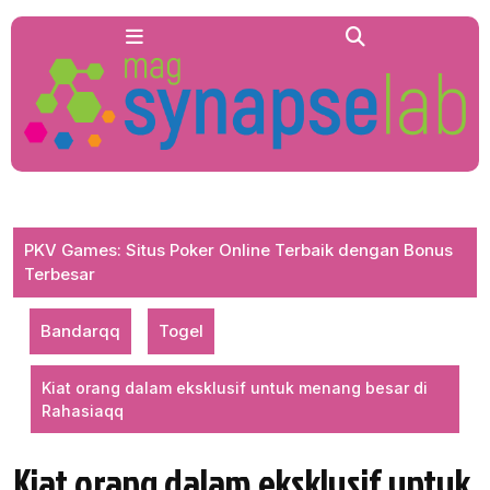
Skip
to
content
PKV Games: Situs Poker Online Terbaik dengan Bonus
Terbesar
Bandarqq
Togel
Kiat orang dalam eksklusif untuk menang besar di
Rahasiaqq
Kiat orang dalam eksklusif untuk