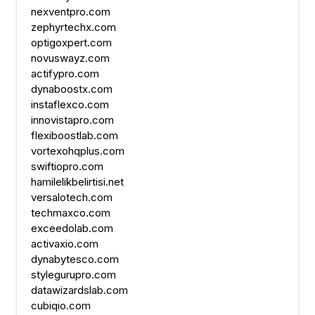
nexventpro.com
zephyrtechx.com
optigoxpert.com
novuswayz.com
actifypro.com
dynaboostx.com
instaflexco.com
innovistapro.com
flexiboostlab.com
vortexohqplus.com
swiftiopro.com
hamilelikbelirtisi.net
versalotech.com
techmaxco.com
exceedolab.com
activaxio.com
dynabytesco.com
stylegurupro.com
datawizardslab.com
cubiqio.com