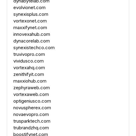
dynabytelab.com
evolvionet.com
synexisplus.com
vortexonet.com
maxxifynet.com
innovexahub.com
dynacorelab.com
synexistechco.com
truvivopro.com
vividusco.com
vortexahq.com
zenithifyit.com
maxxiohub.com
zephyraweb.com
vortexaweb.com
optigeniusco.com
novuspherex.com
novaevopro.com
trusparktech.com
trubrandzhq.com
boostifynet.com