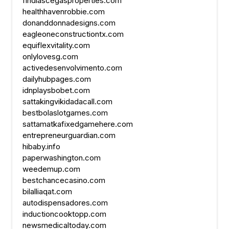
findlascegasproperties.com
healthhavenrobbie.com
donanddonnadesigns.com
eagleoneconstructiontx.com
equiflexvitality.com
onlylovesg.com
activedesenvolvimento.com
dailyhubpages.com
idnplaysbobet.com
sattakingvikidadacall.com
bestbolaslotgames.com
sattamatkafixedgamehere.com
entrepreneurguardian.com
hibaby.info
paperwashington.com
weedemup.com
bestchancecasino.com
bilalliaqat.com
autodispensadores.com
inductioncooktopp.com
newsmedicaltoday.com