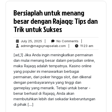
Bersiaplah untuk menang
besar dengan Rajaqq: Tips dan
Trik untuk Sukses
July
No
July 25, 2025
No Comments
25,
admin@magsynapselab.com
Comments
11:23
admin@magsynapselab.com
11:23 am
2025
am
[ad_1] Jika Anda ingin meningkatkan permainan
dan mulai menang besar dalam perjudian online,
maka Rajaqq adalah tempatnya. Kasino online
yang populer ini menawarkan berbagai
permainan, dari poker hingga slot, dan dikenal
dengan pembayarannya yang tinggi dan
gameplay yang menarik. Tetapi untuk benar -
benar berhasil di Rajaqq, Anda akan
membutuhkan lebih dari sekadar keberuntungan
di pihak […]