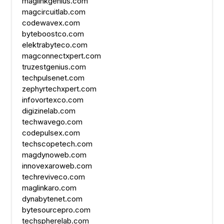
maglinkgenius.com
magcircuitlab.com
codewavex.com
byteboostco.com
elektrabyteco.com
magconnectxpert.com
truzestgenius.com
techpulsenet.com
zephyrtechxpert.com
infovortexco.com
digizinelab.com
techwavego.com
codepulsex.com
techscopetech.com
magdynoweb.com
innovexaroweb.com
techreviveco.com
maglinkaro.com
dynabytenet.com
bytesourcepro.com
techspherelab.com