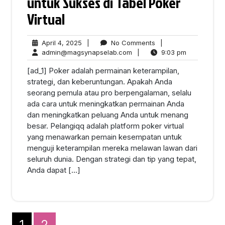
untuk Sukses di Tabel Poker
Virtual
April
No
April 4, 2025
No Comments
4,
admin@magsynapselab.com
Comments
9:03
admin@magsynapselab.com
9:03 pm
2025
pm
[ad_1] Poker adalah permainan keterampilan,
strategi, dan keberuntungan. Apakah Anda
seorang pemula atau pro berpengalaman, selalu
ada cara untuk meningkatkan permainan Anda
dan meningkatkan peluang Anda untuk menang
besar. Pelangiqq adalah platform poker virtual
yang menawarkan pemain kesempatan untuk
menguji keterampilan mereka melawan lawan dari
seluruh dunia. Dengan strategi dan tip yang tepat,
Anda dapat […]
Posts
1
2