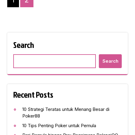
navigation
Search
Search
Recent Posts
10 Strategi Teratas untuk Menang Besar di
Poker88
10 Tips Penting Poker untuk Pemula