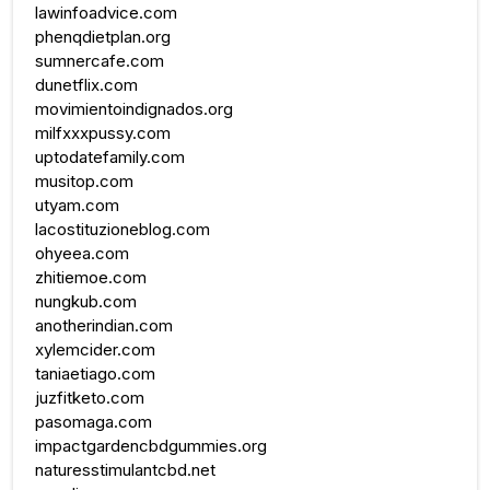
lawinfoadvice.com
phenqdietplan.org
sumnercafe.com
dunetflix.com
movimientoindignados.org
milfxxxpussy.com
uptodatefamily.com
musitop.com
utyam.com
lacostituzioneblog.com
ohyeea.com
zhitiemoe.com
nungkub.com
anotherindian.com
xylemcider.com
taniaetiago.com
juzfitketo.com
pasomaga.com
impactgardencbdgummies.org
naturesstimulantcbd.net