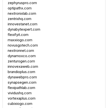
zephyruspro.com
optipathx.com
nextronixlab.com
zentrixhq.com
innovestanet.com
dynabytexpert.com
flexifyit.com
maxxiogo.com
novusgotech.com
nextronnet.com
dynamoxco.com
zenturogen.com
innovexaweb.com
brandioplus.com
dynawebpro.com
synapsegen.com
flexipathlab.com
vividushq.com
vortexaplus.com
cubixiogo.com