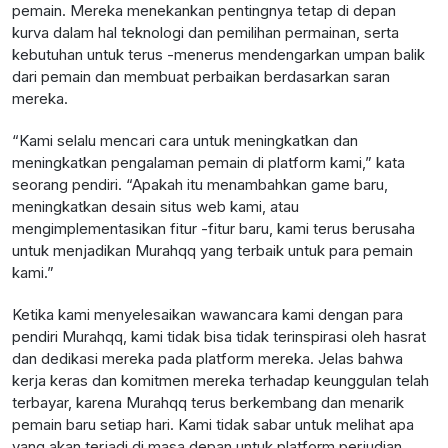
pemain. Mereka menekankan pentingnya tetap di depan
kurva dalam hal teknologi dan pemilihan permainan, serta
kebutuhan untuk terus -menerus mendengarkan umpan balik
dari pemain dan membuat perbaikan berdasarkan saran
mereka.
“Kami selalu mencari cara untuk meningkatkan dan
meningkatkan pengalaman pemain di platform kami,” kata
seorang pendiri. “Apakah itu menambahkan game baru,
meningkatkan desain situs web kami, atau
mengimplementasikan fitur -fitur baru, kami terus berusaha
untuk menjadikan Murahqq yang terbaik untuk para pemain
kami.”
Ketika kami menyelesaikan wawancara kami dengan para
pendiri Murahqq, kami tidak bisa tidak terinspirasi oleh hasrat
dan dedikasi mereka pada platform mereka. Jelas bahwa
kerja keras dan komitmen mereka terhadap keunggulan telah
terbayar, karena Murahqq terus berkembang dan menarik
pemain baru setiap hari. Kami tidak sabar untuk melihat apa
yang akan terjadi di masa depan untuk platform perjudian