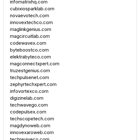
infomatrixhq.com
cubixiosparklab.com
novaevotech.com
innovextechco.com
maglinkgenius.com
magcircuitlab.com
codewavex.com
byteboostco.com
elektrabyteco.com
magconnectxpert.com
truzestgenius.com
techpulsenet.com
zephyrtechxpert.com
infovortexco.com
digizinelab.com
techwavego.com
codepulsex.com
techscopetech.com
magdynoweb.com
innovexaroweb.com
techreviveco.com