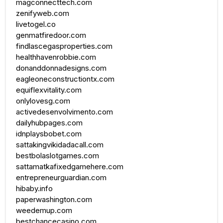
magconnecttech.com
zenifyweb.com
livetogel.co
genmatfiredoor.com
findlascegasproperties.com
healthhavenrobbie.com
donanddonnadesigns.com
eagleoneconstructiontx.com
equiflexvitality.com
onlylovesg.com
activedesenvolvimento.com
dailyhubpages.com
idnplaysbobet.com
sattakingvikidadacall.com
bestbolaslotgames.com
sattamatkafixedgamehere.com
entrepreneurguardian.com
hibaby.info
paperwashington.com
weedemup.com
bestchancecasino.com