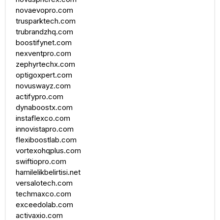
novaevopro.com
trusparktech.com
trubrandzhq.com
boostifynet.com
nexventpro.com
zephyrtechx.com
optigoxpert.com
novuswayz.com
actifypro.com
dynaboostx.com
instaflexco.com
innovistapro.com
flexiboostlab.com
vortexohqplus.com
swiftiopro.com
hamilelikbelirtisi.net
versalotech.com
techmaxco.com
exceedolab.com
activaxio.com