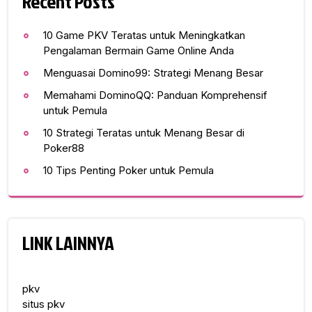
Recent Posts
10 Game PKV Teratas untuk Meningkatkan
Pengalaman Bermain Game Online Anda
Menguasai Domino99: Strategi Menang Besar
Memahami DominoQQ: Panduan Komprehensif
untuk Pemula
10 Strategi Teratas untuk Menang Besar di
Poker88
10 Tips Penting Poker untuk Pemula
LINK LAINNYA
pkv
situs pkv