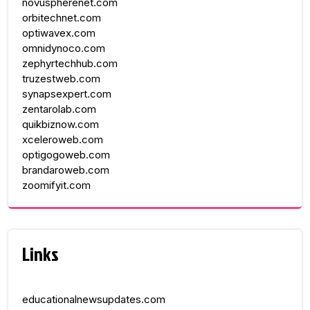
novuspherenet.com
orbitechnet.com
optiwavex.com
omnidynoco.com
zephyrtechhub.com
truzestweb.com
synapsexpert.com
zentarolab.com
quikbiznow.com
xceleroweb.com
optigogoweb.com
brandaroweb.com
zoomifyit.com
Links
educationalnewsupdates.com