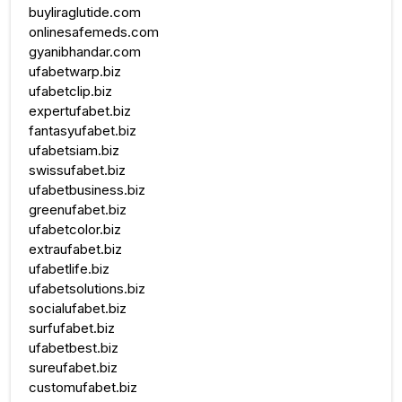
buyliraglutide.com
onlinesafemeds.com
gyanibhandar.com
ufabetwarp.biz
ufabetclip.biz
expertufabet.biz
fantasyufabet.biz
ufabetsiam.biz
swissufabet.biz
ufabetbusiness.biz
greenufabet.biz
ufabetcolor.biz
extraufabet.biz
ufabetlife.biz
ufabetsolutions.biz
socialufabet.biz
surfufabet.biz
ufabetbest.biz
sureufabet.biz
customufabet.biz