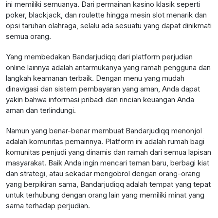
ini memiliki semuanya. Dari permainan kasino klasik seperti
poker, blackjack, dan roulette hingga mesin slot menarik dan
opsi taruhan olahraga, selalu ada sesuatu yang dapat dinikmati
semua orang.
Yang membedakan Bandarjudiqq dari platform perjudian
online lainnya adalah antarmukanya yang ramah pengguna dan
langkah keamanan terbaik. Dengan menu yang mudah
dinavigasi dan sistem pembayaran yang aman, Anda dapat
yakin bahwa informasi pribadi dan rincian keuangan Anda
aman dan terlindungi.
Namun yang benar-benar membuat Bandarjudiqq menonjol
adalah komunitas pemainnya. Platform ini adalah rumah bagi
komunitas penjudi yang dinamis dan ramah dari semua lapisan
masyarakat. Baik Anda ingin mencari teman baru, berbagi kiat
dan strategi, atau sekadar mengobrol dengan orang-orang
yang berpikiran sama, Bandarjudiqq adalah tempat yang tepat
untuk terhubung dengan orang lain yang memiliki minat yang
sama terhadap perjudian.