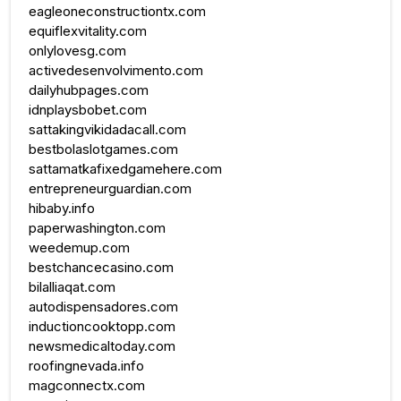
eagleoneconstructiontx.com
equiflexvitality.com
onlylovesg.com
activedesenvolvimento.com
dailyhubpages.com
idnplaysbobet.com
sattakingvikidadacall.com
bestbolaslotgames.com
sattamatkafixedgamehere.com
entrepreneurguardian.com
hibaby.info
paperwashington.com
weedemup.com
bestchancecasino.com
bilalliaqat.com
autodispensadores.com
inductioncooktopp.com
newsmedicaltoday.com
roofingnevada.info
magconnectx.com