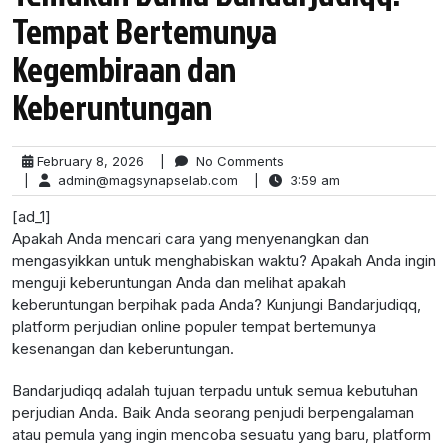
Tempat Bertemunya
Kegembiraan dan
Keberuntungan
February 8, 2026
|
No Comments
|
admin@magsynapselab.com
|
3:59 am
[ad_1]
Apakah Anda mencari cara yang menyenangkan dan
mengasyikkan untuk menghabiskan waktu? Apakah Anda ingin
menguji keberuntungan Anda dan melihat apakah
keberuntungan berpihak pada Anda? Kunjungi Bandarjudiqq,
platform perjudian online populer tempat bertemunya
kesenangan dan keberuntungan.
Bandarjudiqq adalah tujuan terpadu untuk semua kebutuhan
perjudian Anda. Baik Anda seorang penjudi berpengalaman
atau pemula yang ingin mencoba sesuatu yang baru, platform