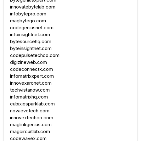
innovatebytelab.com
infobytepro.com
magbytego.com
codegeniusnet.com
infoinsightnet.com
bytesourcehq.com
byteinsightnet.com
codepulsetechco.com
digizineweb.com
codeconnectx.com
infomatrixxpert.com
innovexaronet.com
techvistanow.com
infomatrixhq.com
cubixiosparklab.com
novaevotech.com
innovextechco.com
maglinkgenius.com
magcircuitlab.com
codewavex.com