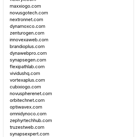
maxxiogo.com
novusgotech.com
nextronnet.com
dynamoxco.com
zenturogen.com
innovexaweb.com
brandioplus.com
dynawebpro.com
synapsegen.com
flexipathlab.com
vividushq.com
vortexaplus.com
cubixiogo.com
novuspherenet.com
orbitechnet.com
optiwavex.com
omnidynoco.com
zephyrtechhub.com
truzestweb.com
synapsexpert.com