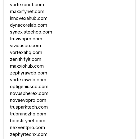
vortexonet.com
maxxifynet.com
innovexahub.com
dynacorelab.com
synexistechco.com
truvivopro.com
vividusco.com
vortexahq.com
zenithifyit.com
maxxiohub.com
zephyraweb.com
vortexaweb.com
optigeniusco.com
novuspherex.com
novaevopro.com
trusparktech.com
trubrandzhq.com
boostifynet.com
nexventpro.com
zephyrtechx.com