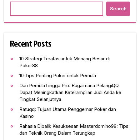
Search
Recent Posts
10 Strategi Teratas untuk Menang Besar di
Poker88
10 Tips Penting Poker untuk Pemula
Dari Pemula hingga Pro: Bagaimana PelangiQQ
Dapat Meningkatkan Keterampilan Judi Anda ke
Tingkat Selanjutnya
Ratuqq: Tujuan Utama Penggemar Poker dan
Kasino
Rahasia Dibalik Kesuksesan Masterdomino99: Tips
dan Teknik Orang Dalam Terungkap