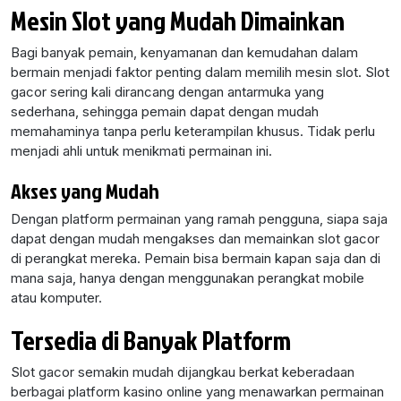
Mesin Slot yang Mudah Dimainkan
Bagi banyak pemain, kenyamanan dan kemudahan dalam
bermain menjadi faktor penting dalam memilih mesin slot. Slot
gacor sering kali dirancang dengan antarmuka yang
sederhana, sehingga pemain dapat dengan mudah
memahaminya tanpa perlu keterampilan khusus. Tidak perlu
menjadi ahli untuk menikmati permainan ini.
Akses yang Mudah
Dengan platform permainan yang ramah pengguna, siapa saja
dapat dengan mudah mengakses dan memainkan slot gacor
di perangkat mereka. Pemain bisa bermain kapan saja dan di
mana saja, hanya dengan menggunakan perangkat mobile
atau komputer.
Tersedia di Banyak Platform
Slot gacor semakin mudah dijangkau berkat keberadaan
berbagai platform kasino online yang menawarkan permainan