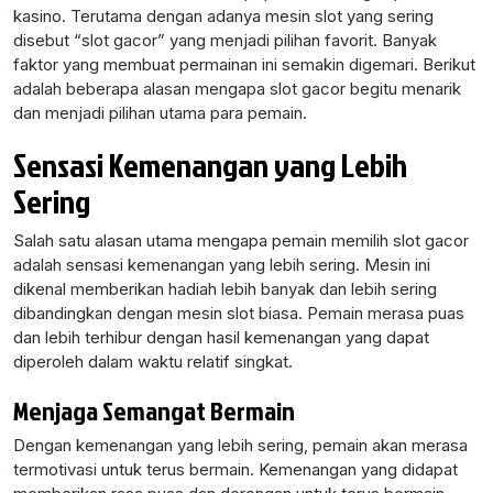
kasino. Terutama dengan adanya mesin slot yang sering
disebut “slot gacor” yang menjadi pilihan favorit. Banyak
faktor yang membuat permainan ini semakin digemari. Berikut
adalah beberapa alasan mengapa slot gacor begitu menarik
dan menjadi pilihan utama para pemain.
Sensasi Kemenangan yang Lebih
Sering
Salah satu alasan utama mengapa pemain memilih slot gacor
adalah sensasi kemenangan yang lebih sering. Mesin ini
dikenal memberikan hadiah lebih banyak dan lebih sering
dibandingkan dengan mesin slot biasa. Pemain merasa puas
dan lebih terhibur dengan hasil kemenangan yang dapat
diperoleh dalam waktu relatif singkat.
Menjaga Semangat Bermain
Dengan kemenangan yang lebih sering, pemain akan merasa
termotivasi untuk terus bermain. Kemenangan yang didapat