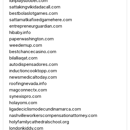
idnplaysbobet.com
sattakingvikidadacall.com
bestbolaslotgames.com
sattamatkafixedgamehere.com
entrepreneurguardian.com
hibaby.info
paperwashington.com
weedemup.com
bestchancecasino.com
bilalliaqat.com
autodispensadores.com
inductioncooktopp.com
newsmedicaltoday.com
roofingnevada.info
magconnectx.com
synexispro.com
holayomi.com
ligadeciclismodecundinamarca.com
nashvilleworkerscompensationattorney.com
holyfamilycathedralschool.org
londonkiddy.com