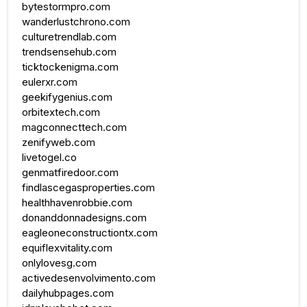
bytestormpro.com
wanderlustchrono.com
culturetrendlab.com
trendsensehub.com
ticktockenigma.com
eulerxr.com
geekifygenius.com
orbitextech.com
magconnecttech.com
zenifyweb.com
livetogel.co
genmatfiredoor.com
findlascegasproperties.com
healthhavenrobbie.com
donanddonnadesigns.com
eagleoneconstructiontx.com
equiflexvitality.com
onlylovesg.com
activedesenvolvimento.com
dailyhubpages.com