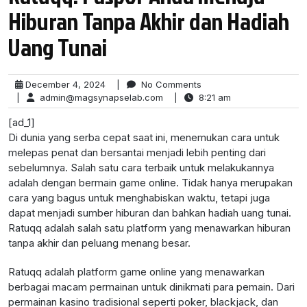
Hiburan Tanpa Akhir dan Hadiah
Uang Tunai
December 4, 2024
|
No Comments
|
admin@magsynapselab.com
|
8:21 am
[ad_1]
Di dunia yang serba cepat saat ini, menemukan cara untuk
melepas penat dan bersantai menjadi lebih penting dari
sebelumnya. Salah satu cara terbaik untuk melakukannya
adalah dengan bermain game online. Tidak hanya merupakan
cara yang bagus untuk menghabiskan waktu, tetapi juga
dapat menjadi sumber hiburan dan bahkan hadiah uang tunai.
Ratuqq adalah salah satu platform yang menawarkan hiburan
tanpa akhir dan peluang menang besar.
Ratuqq adalah platform game online yang menawarkan
berbagai macam permainan untuk dinikmati para pemain. Dari
permainan kasino tradisional seperti poker, blackjack, dan