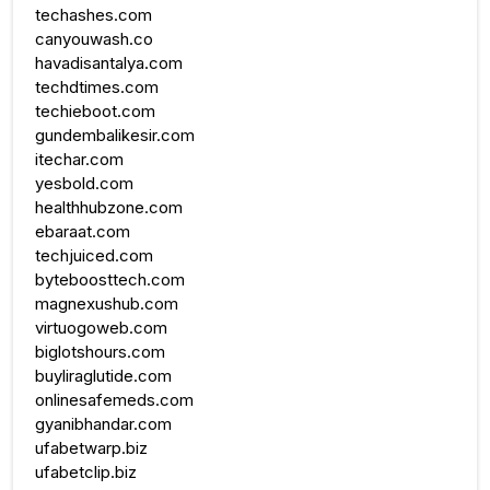
techashes.com
canyouwash.co
havadisantalya.com
techdtimes.com
techieboot.com
gundembalikesir.com
itechar.com
yesbold.com
healthhubzone.com
ebaraat.com
techjuiced.com
byteboosttech.com
magnexushub.com
virtuogoweb.com
biglotshours.com
buyliraglutide.com
onlinesafemeds.com
gyanibhandar.com
ufabetwarp.biz
ufabetclip.biz