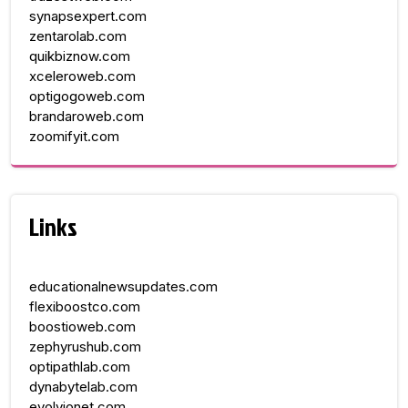
synapsexpert.com
zentarolab.com
quikbiznow.com
xceleroweb.com
optigogoweb.com
brandaroweb.com
zoomifyit.com
Links
educationalnewsupdates.com
flexiboostco.com
boostioweb.com
zephyrushub.com
optipathlab.com
dynabytelab.com
evolvionet.com