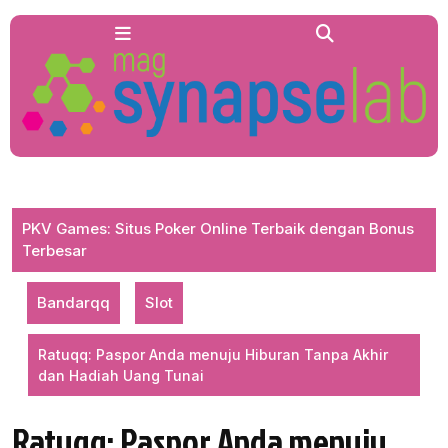
Skip
to
content
PKV Games: Situs Poker Online Terbaik dengan Bonus
Terbesar
Bandarqq
Slot
Ratuqq: Paspor Anda menuju Hiburan Tanpa Akhir
dan Hadiah Uang Tunai
Ratuqq: Paspor Anda menuju