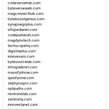
codeversehub.com
byteverseweb.com
magconnecthub.com
byteboostgenius.com
synapsegoplus.com
infopedianet.com
codepulsenet.com
magdynotech.com
techscopehq.com
digizineplus.com
innovexaro.com
bytesourcelab.com
infosparknet.com
maxxifyitnow.com
quixifynow.com
zephyruspro.com
optipathx.com
nextronixlab.com
zentrixhq.com
innovestanet.com