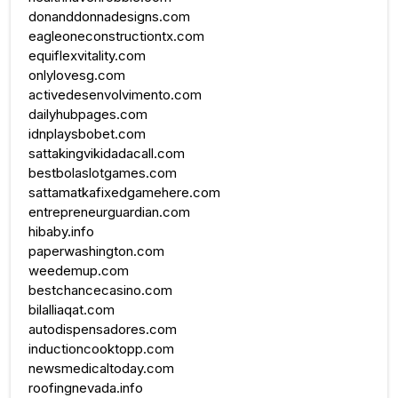
donanddonnadesigns.com
eagleoneconstructiontx.com
equiflexvitality.com
onlylovesg.com
activedesenvolvimento.com
dailyhubpages.com
idnplaysbobet.com
sattakingvikidadacall.com
bestbolaslotgames.com
sattamatkafixedgamehere.com
entrepreneurguardian.com
hibaby.info
paperwashington.com
weedemup.com
bestchancecasino.com
bilalliaqat.com
autodispensadores.com
inductioncooktopp.com
newsmedicaltoday.com
roofingnevada.info