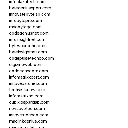
infoplazatech.com
bytegeniusxpert.com
innovatebytelab.com
infobytepro.com
magbytego.com
codegeniusnet.com
infoinsightnet.com
bytesourcehq.com
byteinsightnet.com
codepulsetechco.com
digizineweb.com
codeconnectx.com
infomatrixxpert.com
innovexaronet.com
techvistanow.com
infomatrixhq.com
cubixiosparklab.com
novaevotech.com
innovextechco.com
maglinkgenius.com
magcircuitlab.com