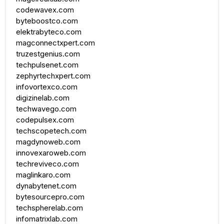
codewavex.com
byteboostco.com
elektrabyteco.com
magconnectxpert.com
truzestgenius.com
techpulsenet.com
zephyrtechxpert.com
infovortexco.com
digizinelab.com
techwavego.com
codepulsex.com
techscopetech.com
magdynoweb.com
innovexaroweb.com
techreviveco.com
maglinkaro.com
dynabytenet.com
bytesourcepro.com
techspherelab.com
infomatrixlab.com