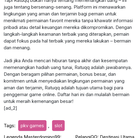
Tapi Ratuqq bukan hanya tentang memenangkan uang – ini
juga tentang bersenang-senang. Platform ini menawarkan
lingkungan yang aman dan terjamin bagi pemain untuk
menikmati permainan favorit mereka tanpa khawatir informasi
pribadi atau detail keuangan mereka dikompromikan. Dengan
langkah-langkah keamanan terbaik yang diterapkan, pemain
dapat fokus pada hal terbaik yang mereka lakukan – bermain
dan menang.
Jadi jika Anda mencari hiburan tanpa akhir dan kesempatan
memenangkan hadiah uang tunai, Ratuqq adalah jawabannya.
Dengan beragam pilihan permainan, bonus besar, dan
komitmen untuk menyediakan lingkungan permainan yang
aman dan terjamin, Ratuqq adalah tujuan utama bagi para
penggemar game online. Daftar hari ini dan mulailah bermain
untuk meraih kemenangan besar!
[ad_2]
Tags:
pkv games
,
slot
Legenda Masterdomino99:
PelangiQQ: Destinasi Utama