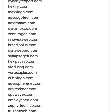
dynabytexpert.com
flexifyit.com
maxxiogo.com
novusgotech.com
nextronnet.com
dynamoxco.com
zenturogen.com
innovexaweb.com
brandioplus.com
dynawebpro.com
synapsegen.com
flexipathlab.com
vividushq.com
vortexaplus.com
cubixiogo.com
novuspherenet.com
orbitechnet.com
optiwavex.com
omnidynoco.com
zephyrtechhub.com
truzestweb.com