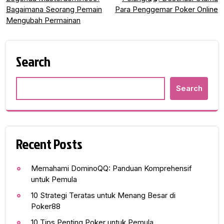
Post
Bagaimana Seorang Pemain
Para Penggemar Poker Online
navigation
Mengubah Permainan
Search
Search
Recent Posts
Memahami DominoQQ: Panduan Komprehensif
untuk Pemula
10 Strategi Teratas untuk Menang Besar di
Poker88
10 Tips Penting Poker untuk Pemula