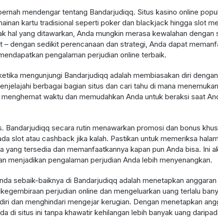
ernah mendengar tentang Bandarjudiqq. Situs kasino online popule
nan kartu tradisional seperti poker dan blackjack hingga slot me
nyak hal yang ditawarkan, Anda mungkin merasa kewalahan dengan
akut – dengan sedikit perencanaan dan strategi, Anda dapat meman
mendapatkan pengalaman perjudian online terbaik.
 ketika mengunjungi Bandarjudiqq adalah membiasakan diri dengan
menjelajahi berbagai bagian situs dan cari tahu di mana menemuka
da menghemat waktu dan memudahkan Anda untuk beraksi saat An
s. Bandarjudiqq secara rutin menawarkan promosi dan bonus khu
ada slot atau cashback jika kalah. Pastikan untuk memeriksa hala
pa yang tersedia dan memanfaatkannya kapan pun Anda bisa. Ini a
 menjadikan pengalaman perjudian Anda lebih menyenangkan.
Anda sebaik-baiknya di Bandarjudiqq adalah menetapkan anggaran
egembiraan perjudian online dan mengeluarkan uang terlalu banya
ndiri dan menghindari mengejar kerugian. Dengan menetapkan ang
 di situs ini tanpa khawatir kehilangan lebih banyak uang daripa