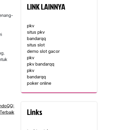
LINK LAINNYA
senang-
pkv
situs pkv
ri
bandarqq
situs slot
demo slot gacor
ng.
pkv
ntuk
pkv bandarqq
pkv
bandarqq
poker online
IndoQQ:
Links
 Terbaik