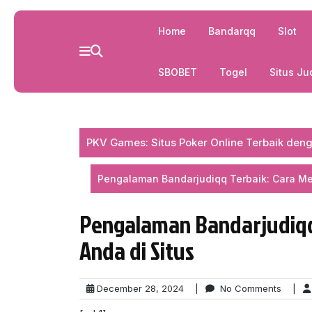
Skip
Home
Bandarqq
Slot
to
content
SBOBET
Togel
Situs Ju
PKV Games: Situs Poker Online Terbaik den
Pengalaman Bandarjudiqq Terbaik: Cara Me
Pengalaman Bandarjudiqq
Anda di Situs
December 28, 2024
|
No Comments
|