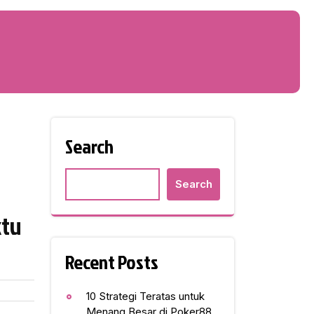
Search
Search
ktu
Recent Posts
10 Strategi Teratas untuk
Menang Besar di Poker88