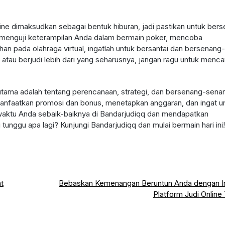
line dimaksudkan sebagai bentuk hiburan, jadi pastikan untuk ber
a menguji keterampilan Anda dalam bermain poker, mencoba
an pada olahraga virtual, ingatlah untuk bersantai dan bersenang-
atau berjudi lebih dari yang seharusnya, jangan ragu untuk menca
tama adalah tentang perencanaan, strategi, dan bersenang-sena
nfaatkan promosi dan bonus, menetapkan anggaran, dan ingat u
ktu Anda sebaik-baiknya di Bandarjudiqq dan mendapatkan
 tunggu apa lagi? Kunjungi Bandarjudiqq dan mulai bermain hari ini!
t
Bebaskan Kemenangan Beruntun Anda dengan 
Platform Judi Online