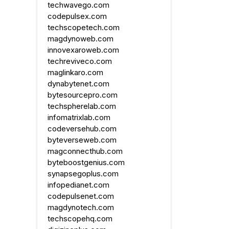
techwavego.com
codepulsex.com
techscopetech.com
magdynoweb.com
innovexaroweb.com
techreviveco.com
maglinkaro.com
dynabytenet.com
bytesourcepro.com
techspherelab.com
infomatrixlab.com
codeversehub.com
byteverseweb.com
magconnecthub.com
byteboostgenius.com
synapsegoplus.com
infopedianet.com
codepulsenet.com
magdynotech.com
techscopehq.com