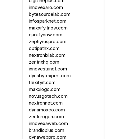
digizineplus.com
innovexaro.com
bytesourcelab.com
infosparknet.com
maxxifyitnow.com
quixifynow.com
zephyruspro.com
optipathx.com
nextronixlab.com
zentrixhq.com
innovestanet.com
dynabytexpert.com
flexifyit.com
maxxiogo.com
novusgotech.com
nextronnet.com
dynamoxco.com
zenturogen.com
innovexaweb.com
brandioplus.com
dynawebpro.com