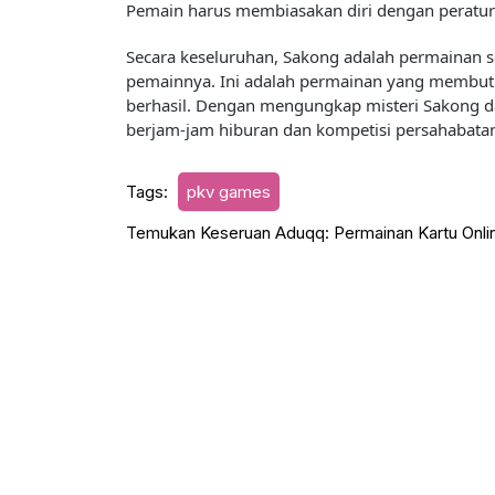
Pemain harus membiasakan diri dengan peratura
Secara keseluruhan, Sakong adalah permainan 
pemainnya. Ini adalah permainan yang membutu
berhasil. Dengan mengungkap misteri Sakong d
berjam-jam hiburan dan kompetisi persahabata
Tags:
pkv games
Post
Temukan Keseruan Aduqq: Permainan Kartu Onli
navigation