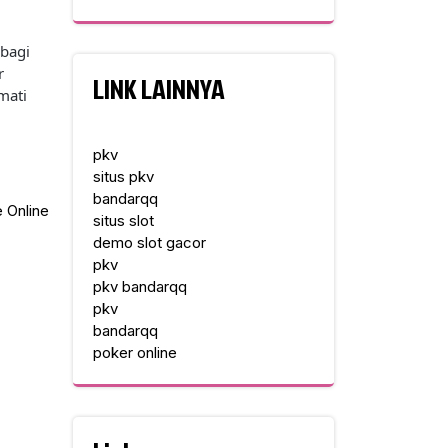
bagi
r
LINK LAINNYA
mati
pkv
situs pkv
bandarqq
 Online
situs slot
demo slot gacor
pkv
pkv bandarqq
pkv
bandarqq
poker online