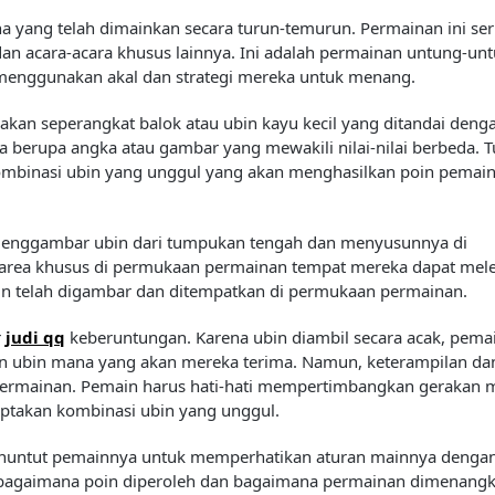
a yang telah dimainkan secara turun-temurun. Permainan ini ser
dan acara-acara khusus lainnya. Ini adalah permainan untung-un
enggunakan akal dan strategi mereka untuk menang.
n seperangkat balok atau ubin kayu kecil yang ditandai deng
a berupa angka atau gambar yang mewakili nilai-nilai berbeda. 
kombinasi ubin yang unggul yang akan menghasilkan poin pemai
menggambar ubin dari tumpukan tengah dan menyusunnya di
 area khusus di permukaan permainan tempat mereka dapat mel
in telah digambar dan ditempatkan di permukaan permainan.
r
judi qq
keberuntungan. Karena ubin diambil secara acak, pema
 ubin mana yang akan mereka terima. Namun, keterampilan da
permainan. Pemain harus hati-hati mempertimbangkan gerakan 
ptakan kombinasi ubin yang unggul.
menuntut pemainnya untuk memperhatikan aturan mainnya dengan
 bagaimana poin diperoleh dan bagaimana permainan dimenangk