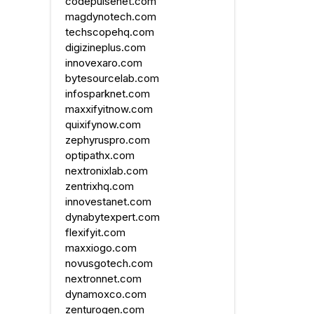
codepulsenet.com
magdynotech.com
techscopehq.com
digizineplus.com
innovexaro.com
bytesourcelab.com
infosparknet.com
maxxifyitnow.com
quixifynow.com
zephyruspro.com
optipathx.com
nextronixlab.com
zentrixhq.com
innovestanet.com
dynabytexpert.com
flexifyit.com
maxxiogo.com
novusgotech.com
nextronnet.com
dynamoxco.com
zenturogen.com