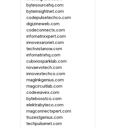
bytesourcehq.com
byteinsightnet.com
codepulsetechco.com
digizineweb.com
codeconnectx.com
infomatrixxpert.com
innovexaronet.com
techvistanow.com
infomatrixhq.com
cubixiosparklab.com
novaevotech.com
innovextechco.com
maglinkgenius.com
magcircuitlab.com
codewavex.com
byteboostco.com
elektrabyteco.com
magconnectxpert.com
truzestgenius.com
techpulsenet.com