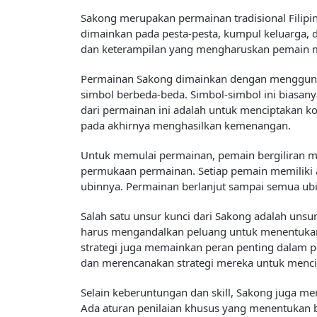
Sakong merupakan permainan tradisional Filipin
dimainkan pada pesta-pesta, kumpul keluarga, 
dan keterampilan yang mengharuskan pemain m
Permainan Sakong dimainkan dengan menggunaka
simbol berbeda-beda. Simbol-simbol ini biasany
dari permainan ini adalah untuk menciptakan 
pada akhirnya menghasilkan kemenangan.
Untuk memulai permainan, pemain bergiliran 
permukaan permainan. Setiap pemain memiliki
ubinnya. Permainan berlanjut sampai semua ub
Salah satu unsur kunci dari Sakong adalah unsu
harus mengandalkan peluang untuk menentukan
strategi juga memainkan peran penting dalam 
dan merencanakan strategi mereka untuk menci
Selain keberuntungan dan skill, Sakong juga 
Ada aturan penilaian khusus yang menentukan