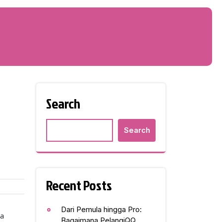
Search
Search
Recent Posts
Dari Pemula hingga Pro:
ma
Bagaimana PelangiQQ