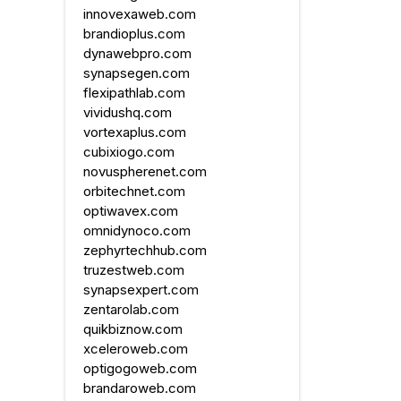
innovexaweb.com
brandioplus.com
dynawebpro.com
synapsegen.com
flexipathlab.com
vividushq.com
vortexaplus.com
cubixiogo.com
novuspherenet.com
orbitechnet.com
optiwavex.com
omnidynoco.com
zephyrtechhub.com
truzestweb.com
synapsexpert.com
zentarolab.com
quikbiznow.com
xceleroweb.com
optigogoweb.com
brandaroweb.com