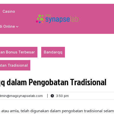
Casino
di Online
gan Bonus Terbesar
Bandarqq
an Tradisional
q dalam Pengobatan Tradisional
dmin@magsynapselab.com
|
3:50 pm
 atau amla, telah digunakan dalam pengobatan tradisional sela