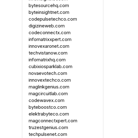
bytesourcehq.com
byteinsightnet.com
codepulsetechco.com
digizineweb.com
codeconnectx.com
infomatrixxpert.com
innovexaronet.com
techvistanow.com
infomatrixhq.com
cubixiosparklab.com
novaevotech.com
innovextechco.com
maglinkgenius.com
magcircuitlab.com
codewavex.com
byteboostco.com
elektrabyteco.com
magconnectxpert.com
truzestgenius.com
techpulsenet.com