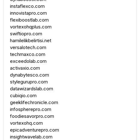
instaflexco.com
innovistapro.com
flexiboostlab.com
vortexohqplus.com
swiftiopro.com
hamilelikbelirtisi.net
versalotech.com
techmaxco.com
exceedolab.com
activaxio.com
dynabytesco.com
stylegurupro.com
datawizardslab.com
cubiqio.com
geeklifechronicle.com
infospherepro.com
foodiesavorpro.com
vortexohq.com
epicadventurepro.com
insightwavelab.com