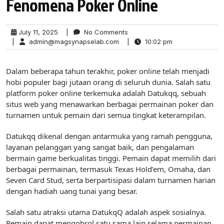
Fenomena Poker Online
July 11, 2025
|
No Comments
|
admin@magsynapselab.com
|
10:02 pm
Dalam beberapa tahun terakhir, poker online telah menjadi
hobi populer bagi jutaan orang di seluruh dunia. Salah satu
platform poker online terkemuka adalah Datukqq, sebuah
situs web yang menawarkan berbagai permainan poker dan
turnamen untuk pemain dari semua tingkat keterampilan.
Datukqq dikenal dengan antarmuka yang ramah pengguna,
layanan pelanggan yang sangat baik, dan pengalaman
bermain game berkualitas tinggi. Pemain dapat memilih dari
berbagai permainan, termasuk Texas Hold’em, Omaha, dan
Seven Card Stud, serta berpartisipasi dalam turnamen harian
dengan hadiah uang tunai yang besar.
Salah satu atraksi utama DatukqQ adalah aspek sosialnya.
Pemain dapat mengobrol satu sama lain selama permainan,