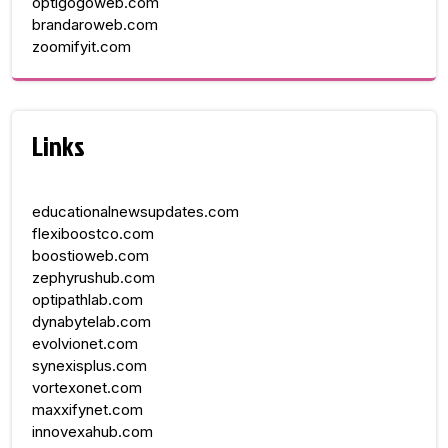
optigogoweb.com
brandaroweb.com
zoomifyit.com
Links
educationalnewsupdates.com
flexiboostco.com
boostioweb.com
zephyrushub.com
optipathlab.com
dynabytelab.com
evolvionet.com
synexisplus.com
vortexonet.com
maxxifynet.com
innovexahub.com