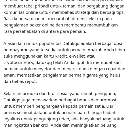
membuat tabel pribadi untuk teman, dan bergabung dengan
komunitas online untuk membahas strategi dan berbagi tips.
Rasa kebersamaan ini menambah dimensi ekstra pada
pengalaman poker online dan membantu menumbuhkan
rasa persahabatan di antara para pemain.
Alasan lain untuk popularitas Datukqq adalah berbagai opsi
pembayaran yang tersedia untuk pemain. Apakah Anda lebih
suka menggunakan kartu kredit, e-wallet, atau
cryptocurrency, datukqq telah Anda liput. Ini memudahkan
pemain untuk menyetor dan menarik dana dengan cepat dan
aman, memastikan pengalaman bermain game yang halus
dan bebas repot.
Selain antarmuka dan fitur sosial yang ramah pengguna,
Datukqq juga menawarkan berbagai bonus dan promosi
untuk memberi penghargaan kepada pemain setia. Dari
bonus selamat datang untuk pemain baru hingga hadiah
loyalitas untuk pengunjung tetap, ada banyak peluang untuk
meningkatkan bankroll Anda dan meningkatkan peluang