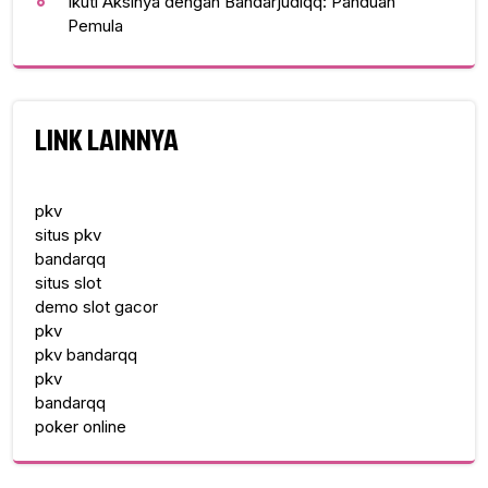
Ikuti Aksinya dengan Bandarjudiqq: Panduan
Pemula
LINK LAINNYA
pkv
situs pkv
bandarqq
situs slot
demo slot gacor
pkv
pkv bandarqq
pkv
bandarqq
poker online