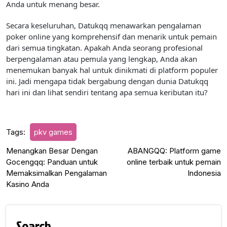
Anda untuk menang besar.
Secara keseluruhan, Datukqq menawarkan pengalaman
poker online yang komprehensif dan menarik untuk pemain
dari semua tingkatan. Apakah Anda seorang profesional
berpengalaman atau pemula yang lengkap, Anda akan
menemukan banyak hal untuk dinikmati di platform populer
ini. Jadi mengapa tidak bergabung dengan dunia Datukqq
hari ini dan lihat sendiri tentang apa semua keributan itu?
Tags:
pkv games
Post
Menangkan Besar Dengan
ABANGQQ: Platform game
Gocengqq: Panduan untuk
online terbaik untuk pemain
navigation
Memaksimalkan Pengalaman
Indonesia
Kasino Anda
Search