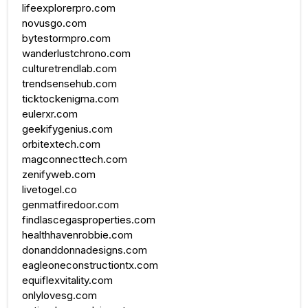
lifeexplorerpro.com
novusgo.com
bytestormpro.com
wanderlustchrono.com
culturetrendlab.com
trendsensehub.com
ticktockenigma.com
eulerxr.com
geekifygenius.com
orbitextech.com
magconnecttech.com
zenifyweb.com
livetogel.co
genmatfiredoor.com
findlascegasproperties.com
healthhavenrobbie.com
donanddonnadesigns.com
eagleoneconstructiontx.com
equiflexvitality.com
onlylovesg.com