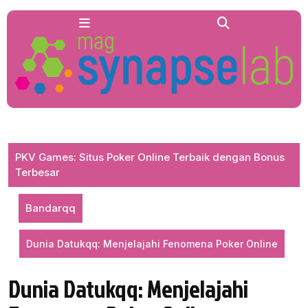
Skip
to
content
PKV Games: Situs Poker Online Terbaik dengan Bonus
Terbesar
Bandarqq
Dunia Datukqq: Menjelajahi Fenomena Poker Online
Dunia Datukqq: Menjelajahi