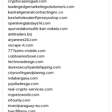
cryptocasinoguid.com
leadingedgemarketingsolutionsmi.com
kastratigeneralcontractinginc.co
bestwholesalenfljerseysshop.com
openlivinglabdays14.com
ayurvedakonsultti-kari-nokela.com
antitraders.biz
aryanews24.com
xscape-it.com
777azino-mobile.com
cobbseniorbowl.com
technowdesign.com
durexsecurityandshipping.com
cityroofingandplannig.com
ivdabergasa.com
juyultadesga.com
real-crypto-services.com
mypetzworld.com
infounty.com
investparaguay-eu.com
bwc88asia.com