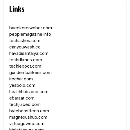
Links
baeckereiweber.com
peoplemagazine.info
techashes.com
canyouwash.co
havadisantalya.com
techdtimes.com
techieboot.com
gundembalikesir.com
itechar.com
yesbold.com
healthhubzone.com
ebaraat.com
techjuiced.com
byteboosttech.com
magnexushub.com
virtuogoweb.com
biglotshours.com