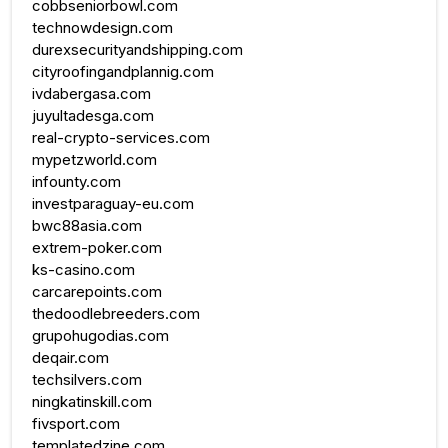
cobbseniorbowl.com
technowdesign.com
durexsecurityandshipping.com
cityroofingandplannig.com
ivdabergasa.com
juyultadesga.com
real-crypto-services.com
mypetzworld.com
infounty.com
investparaguay-eu.com
bwc88asia.com
extrem-poker.com
ks-casino.com
carcarepoints.com
thedoodlebreeders.com
grupohugodias.com
deqair.com
techsilvers.com
ningkatinskill.com
fivsport.com
templatedzine.com