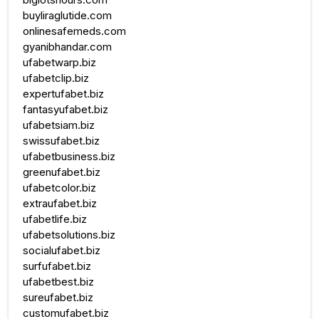
buyliraglutide.com
onlinesafemeds.com
gyanibhandar.com
ufabetwarp.biz
ufabetclip.biz
expertufabet.biz
fantasyufabet.biz
ufabetsiam.biz
swissufabet.biz
ufabetbusiness.biz
greenufabet.biz
ufabetcolor.biz
extraufabet.biz
ufabetlife.biz
ufabetsolutions.biz
socialufabet.biz
surfufabet.biz
ufabetbest.biz
sureufabet.biz
customufabet.biz