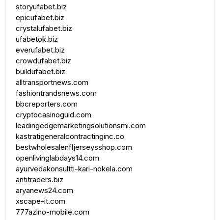
storyufabet.biz
epicufabet.biz
crystalufabet.biz
ufabetok.biz
everufabet.biz
crowdufabet.biz
buildufabet.biz
alltransportnews.com
fashiontrandsnews.com
bbcreporters.com
cryptocasinoguid.com
leadingedgemarketingsolutionsmi.com
kastratigeneralcontractinginc.co
bestwholesalenfljerseysshop.com
openlivinglabdays14.com
ayurvedakonsultti-kari-nokela.com
antitraders.biz
aryanews24.com
xscape-it.com
777azino-mobile.com