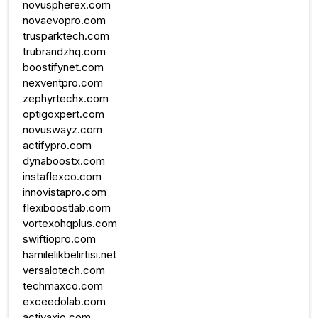
novuspherex.com
novaevopro.com
trusparktech.com
trubrandzhq.com
boostifynet.com
nexventpro.com
zephyrtechx.com
optigoxpert.com
novuswayz.com
actifypro.com
dynaboostx.com
instaflexco.com
innovistapro.com
flexiboostlab.com
vortexohqplus.com
swiftiopro.com
hamilelikbelirtisi.net
versalotech.com
techmaxco.com
exceedolab.com
activaxio.com