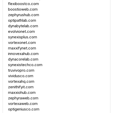
flexiboostco.com
boostioweb.com
zephyrushub.com
optipathlab.com
dynabytelab.com
evolvionet.com
synexisplus.com
vortexonet.com
maxxifynet.com
innovexahub.com
dynacorelab.com
synexistechco.com
truvivopro.com
vividusco.com
vortexahq.com
zenithifyit.com
maxxiohub.com
zephyraweb.com
vortexaweb.com
optigeniusco.com