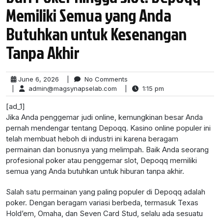
Memiliki Semua yang Anda
Butuhkan untuk Kesenangan
Tanpa Akhir
June 6, 2026
|
No Comments
|
admin@magsynapselab.com
|
1:15 pm
[ad_1]
Jika Anda penggemar judi online, kemungkinan besar Anda
pernah mendengar tentang Depoqq. Kasino online populer ini
telah membuat heboh di industri ini karena beragam
permainan dan bonusnya yang melimpah. Baik Anda seorang
profesional poker atau penggemar slot, Depoqq memiliki
semua yang Anda butuhkan untuk hiburan tanpa akhir.
Salah satu permainan yang paling populer di Depoqq adalah
poker. Dengan beragam variasi berbeda, termasuk Texas
Hold’em, Omaha, dan Seven Card Stud, selalu ada sesuatu