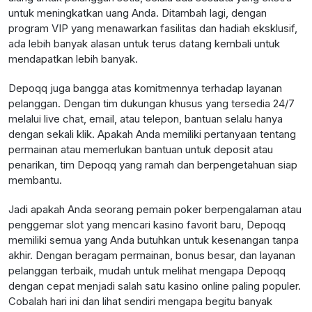
untuk meningkatkan uang Anda. Ditambah lagi, dengan
program VIP yang menawarkan fasilitas dan hadiah eksklusif,
ada lebih banyak alasan untuk terus datang kembali untuk
mendapatkan lebih banyak.
Depoqq juga bangga atas komitmennya terhadap layanan
pelanggan. Dengan tim dukungan khusus yang tersedia 24/7
melalui live chat, email, atau telepon, bantuan selalu hanya
dengan sekali klik. Apakah Anda memiliki pertanyaan tentang
permainan atau memerlukan bantuan untuk deposit atau
penarikan, tim Depoqq yang ramah dan berpengetahuan siap
membantu.
Jadi apakah Anda seorang pemain poker berpengalaman atau
penggemar slot yang mencari kasino favorit baru, Depoqq
memiliki semua yang Anda butuhkan untuk kesenangan tanpa
akhir. Dengan beragam permainan, bonus besar, dan layanan
pelanggan terbaik, mudah untuk melihat mengapa Depoqq
dengan cepat menjadi salah satu kasino online paling populer.
Cobalah hari ini dan lihat sendiri mengapa begitu banyak