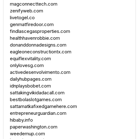
magconnecttech.com
zenifyweb.com
livetogel.co
genmatfiredoor.com
findlascegasproperties.com
healthhavenrobbie.com
donanddonnadesigns.com
eagleoneconstructiontx.com
equiflexvitality.com
onlylovesg.com
activedesenvolvimento.com
dailyhubpages.com
idnplaysbobet.com
sattakingvikidadacall.com
bestbolaslotgames.com
sattamatkafixedgamehere.com
entrepreneurguardian.com
hibaby.info
paperwashington.com
weedemup.com