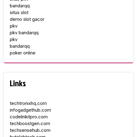
bandarqq
situs slot
demo slot gacor
pkv
pkv bandarqq
pkv
bandarqq
poker online
Links
techtronixhq.com
infogadgethub.com
codelinkitpro.com
techboostgen.com
techsensehub.com
bytelabtech.com