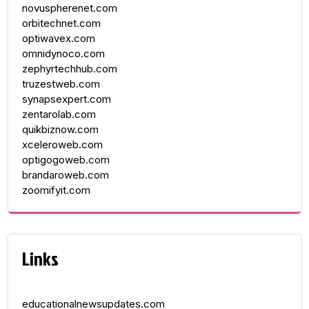
novuspherenet.com
orbitechnet.com
optiwavex.com
omnidynoco.com
zephyrtechhub.com
truzestweb.com
synapsexpert.com
zentarolab.com
quikbiznow.com
xceleroweb.com
optigogoweb.com
brandaroweb.com
zoomifyit.com
Links
educationalnewsupdates.com