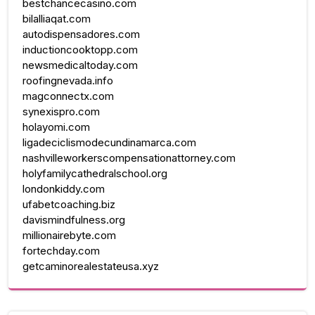
bestchancecasino.com
bilalliaqat.com
autodispensadores.com
inductioncooktopp.com
newsmedicaltoday.com
roofingnevada.info
magconnectx.com
synexispro.com
holayomi.com
ligadeciclismodecundinamarca.com
nashvilleworkerscompensationattorney.com
holyfamilycathedralschool.org
londonkiddy.com
ufabetcoaching.biz
davismindfulness.org
millionairebyte.com
fortechday.com
getcaminorealestateusa.xyz