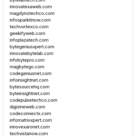
innovatexaweb.com
magdynotechco.com
infosparkitnow.com
techvortexco.com
geekifyweb.com
infoplazatech.com
bytegeniusxpert.com
innovatebytelab.com
infobytepro.com
magbytego.com
codegeniusnet.com
infoinsightnet.com
bytesourcehq.com
byteinsightnet.com
codepulsetechco.com
digizineweb.com
codeconnectx.com
infomatrixxpert.com
innovexaronet.com
techvistanow.com