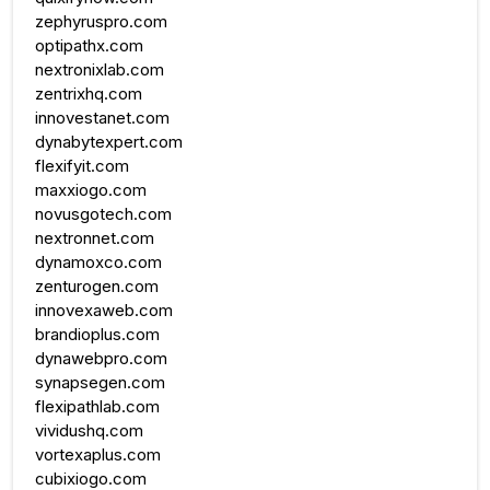
zephyruspro.com
optipathx.com
nextronixlab.com
zentrixhq.com
innovestanet.com
dynabytexpert.com
flexifyit.com
maxxiogo.com
novusgotech.com
nextronnet.com
dynamoxco.com
zenturogen.com
innovexaweb.com
brandioplus.com
dynawebpro.com
synapsegen.com
flexipathlab.com
vividushq.com
vortexaplus.com
cubixiogo.com