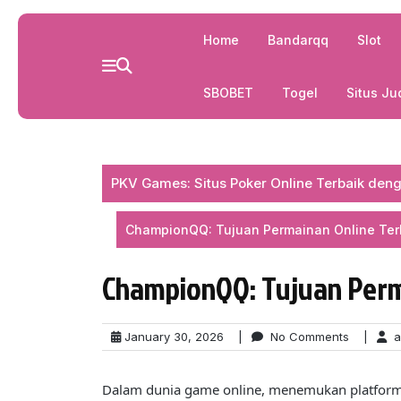
Skip
Home
Bandarqq
Slot
to
content
SBOBET
Togel
Situs Ju
PKV Games: Situs Poker Online Terbaik den
ChampionQQ: Tujuan Permainan Online Ter
ChampionQQ: Tujuan Perm
January 30, 2026
|
No Comments
|
a
Dalam dunia game online, menemukan platform