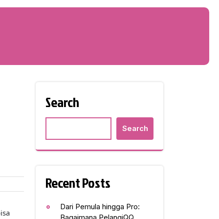
Search
Search
Recent Posts
Dari Pemula hingga Pro:
isa
Bagaimana PelangiQQ