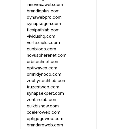
innovexaweb.com
brandioplus.com
dynawebpro.com
synapsegen.com
flexipathlab.com
vividushq.com
vortexaplus.com
cubixiogo.com
novuspherenet.com
orbitechnet.com
optiwavex.com
omnidynoco.com
zephyrtechhub.com
truzestweb.com
synapsexpert.com
zentarolab.com
quikbiznow.com
xceleroweb.com
optigogoweb.com
brandaroweb.com