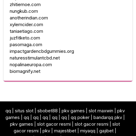
zhitiemoe.com
nungkub.com
anotherindian.com
xylemcider.com
taniaetiago.com
juzfitketo.com
pasomaga.com
impactgardencbdgummies.org
naturesstimulantcbd.net
nopalinaeuropa.com
biomagnify.net
qq
|
situs slot
|
sbobet88
|
pkv games
|
slot maxwin
|
pkv
games
|
qq
|
qq
|
qq
|
qq
|
qq
|
qq poker
|
bandarqq pkv
|
pkv games
|
slot gacor resmi
|
slot gacor resmi
|
slot
gacor resmi
|
pkv
|
majestibet
|
miyaqq
|
gajibet
|