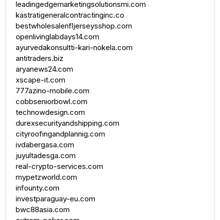
leadingedgemarketingsolutionsmi.com
kastratigeneralcontractinginc.co
bestwholesalenfljerseysshop.com
openlivinglabdays14.com
ayurvedakonsultti-kari-nokela.com
antitraders.biz
aryanews24.com
xscape-it.com
777azino-mobile.com
cobbseniorbowl.com
technowdesign.com
durexsecurityandshipping.com
cityroofingandplannig.com
ivdabergasa.com
juyultadesga.com
real-crypto-services.com
mypetzworld.com
infounty.com
investparaguay-eu.com
bwc88asia.com