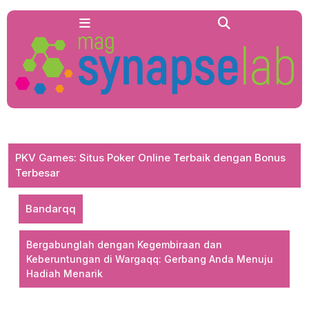
Skip
to
content
PKV Games: Situs Poker Online Terbaik dengan Bonus
Terbesar
Bandarqq
Bergabunglah dengan Kegembiraan dan
Keberuntungan di Wargaqq: Gerbang Anda Menuju
Hadiah Menarik