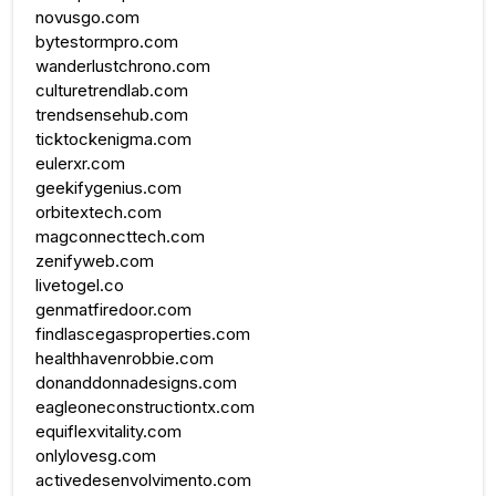
novusgo.com
bytestormpro.com
wanderlustchrono.com
culturetrendlab.com
trendsensehub.com
ticktockenigma.com
eulerxr.com
geekifygenius.com
orbitextech.com
magconnecttech.com
zenifyweb.com
livetogel.co
genmatfiredoor.com
findlascegasproperties.com
healthhavenrobbie.com
donanddonnadesigns.com
eagleoneconstructiontx.com
equiflexvitality.com
onlylovesg.com
activedesenvolvimento.com