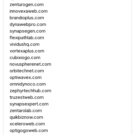
zenturogen.com
innovexaweb.com
brandioplus.com
dynawebpro.com
synapsegen.com
flexipathlab.com
vividushq.com
vortexaplus.com
cubixiogo.com
novuspherenet.com
orbitechnet.com
optiwavex.com
omnidynoco.com
zephyrtechhub.com
truzestweb.com
synapsexpert.com
zentarolab.com
quikbiznow.com
xceleroweb.com
optigogoweb.com