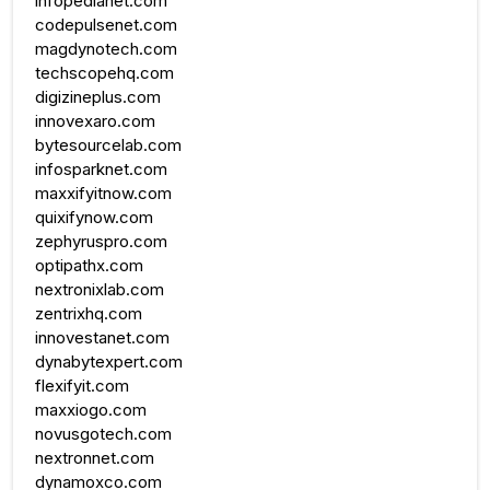
infopedianet.com
codepulsenet.com
magdynotech.com
techscopehq.com
digizineplus.com
innovexaro.com
bytesourcelab.com
infosparknet.com
maxxifyitnow.com
quixifynow.com
zephyruspro.com
optipathx.com
nextronixlab.com
zentrixhq.com
innovestanet.com
dynabytexpert.com
flexifyit.com
maxxiogo.com
novusgotech.com
nextronnet.com
dynamoxco.com