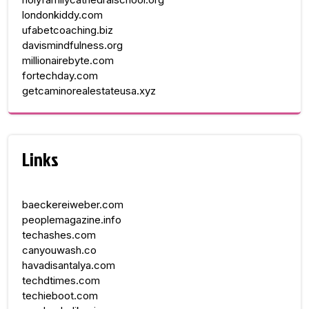
londonkiddy.com
ufabetcoaching.biz
davismindfulness.org
millionairebyte.com
fortechday.com
getcaminorealestateusa.xyz
Links
baeckereiweber.com
peoplemagazine.info
techashes.com
canyouwash.co
havadisantalya.com
techdtimes.com
techieboot.com