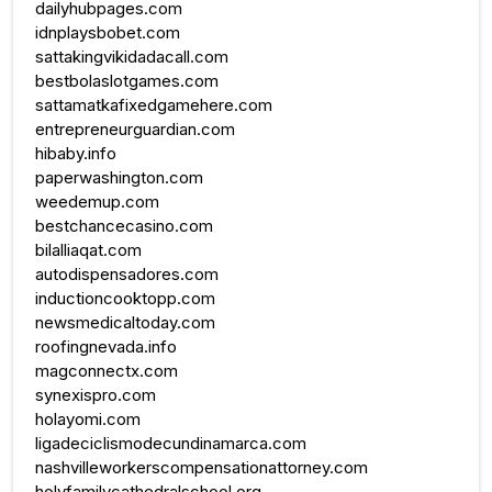
dailyhubpages.com
idnplaysbobet.com
sattakingvikidadacall.com
bestbolaslotgames.com
sattamatkafixedgamehere.com
entrepreneurguardian.com
hibaby.info
paperwashington.com
weedemup.com
bestchancecasino.com
bilalliaqat.com
autodispensadores.com
inductioncooktopp.com
newsmedicaltoday.com
roofingnevada.info
magconnectx.com
synexispro.com
holayomi.com
ligadeciclismodecundinamarca.com
nashvilleworkerscompensationattorney.com
holyfamilycathedralschool.org