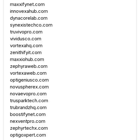
maxxifynet.com
innovexahub.com
dynacorelab.com
synexistechco.com
truvivopro.com
vividusco.com
vortexahq.com
zenithifyit.com
maxxiohub.com
zephyraweb.com
vortexaweb.com
optigeniusco.com
novuspherex.com
novaevopro.com
trusparktech.com
trubrandzhq.com
boostifynet.com
nexventpro.com
zephyrtechx.com
optigoxpert.com