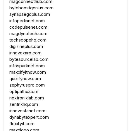
magconnecthub.com
byteboostgenius.com
synapsegoplus.com
infopedianet.com
codepulsenet.com
magdynotech.com
techscopehq.com
digizineplus.com
innovexaro.com
bytesourcelab.com
infosparknet.com
maxxifyitnow.com
quixifynow.com
zephyruspro.com
optipathx.com
nextronixlab.com
zentrixhq.com
innovestanet.com
dynabytexpert.com
flexifyit.com
maxxiogo.com