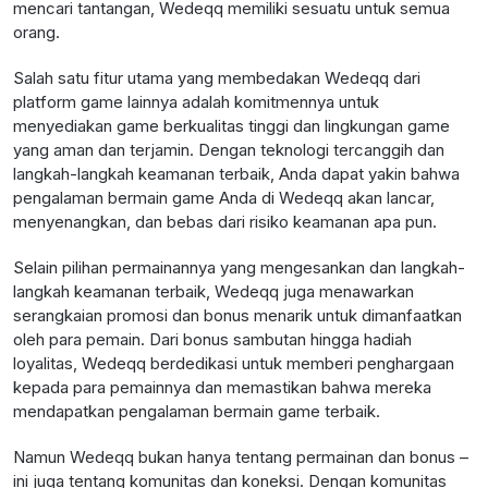
mencari tantangan, Wedeqq memiliki sesuatu untuk semua
orang.
Salah satu fitur utama yang membedakan Wedeqq dari
platform game lainnya adalah komitmennya untuk
menyediakan game berkualitas tinggi dan lingkungan game
yang aman dan terjamin. Dengan teknologi tercanggih dan
langkah-langkah keamanan terbaik, Anda dapat yakin bahwa
pengalaman bermain game Anda di Wedeqq akan lancar,
menyenangkan, dan bebas dari risiko keamanan apa pun.
Selain pilihan permainannya yang mengesankan dan langkah-
langkah keamanan terbaik, Wedeqq juga menawarkan
serangkaian promosi dan bonus menarik untuk dimanfaatkan
oleh para pemain. Dari bonus sambutan hingga hadiah
loyalitas, Wedeqq berdedikasi untuk memberi penghargaan
kepada para pemainnya dan memastikan bahwa mereka
mendapatkan pengalaman bermain game terbaik.
Namun Wedeqq bukan hanya tentang permainan dan bonus –
ini juga tentang komunitas dan koneksi. Dengan komunitas