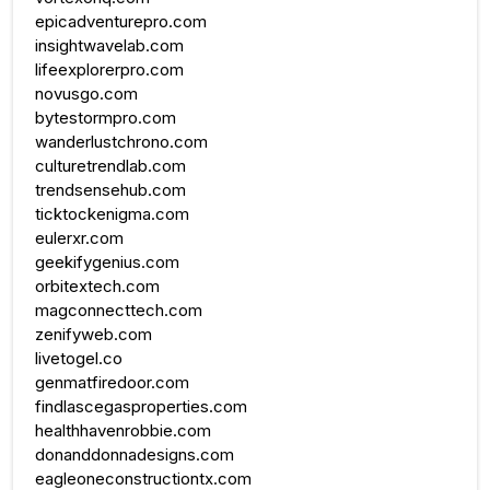
epicadventurepro.com
insightwavelab.com
lifeexplorerpro.com
novusgo.com
bytestormpro.com
wanderlustchrono.com
culturetrendlab.com
trendsensehub.com
ticktockenigma.com
eulerxr.com
geekifygenius.com
orbitextech.com
magconnecttech.com
zenifyweb.com
livetogel.co
genmatfiredoor.com
findlascegasproperties.com
healthhavenrobbie.com
donanddonnadesigns.com
eagleoneconstructiontx.com