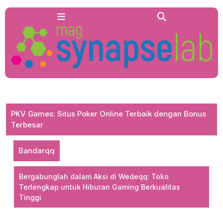
Skip
to
content
PKV Games: Situs Poker Online Terbaik dengan Bonus
Terbesar
Bandarqq
Bergabunglah dalam Aksi di Wedeqq: Toko
Terlengkap untuk Hiburan Gaming Berkualitas
Tinggi