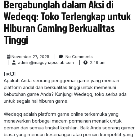
Bergabunglah dalam Aksi di
Wedeqq: Toko Terlengkap untuk
Hiburan Gaming Berkualitas
Tinggi
November 27, 2025
|
No Comments
|
admin@magsynapselab.com
|
2:49 am
[ad_1]
Apakah Anda seorang penggemar game yang mencari
platform andal dan berkualitas tinggi untuk memenuhi
kebutuhan game Anda? Kunjungi Wedeqq, toko serba ada
untuk segala hal hiburan game.
Wedeqq adalah platform game online terkemuka yang
menawarkan berbagai macam permainan menarik untuk
pemain dari semua tingkat keahlian. Baik Anda seorang gamer
biasa yang mencari kesenangan atau pemain kompetitif yang