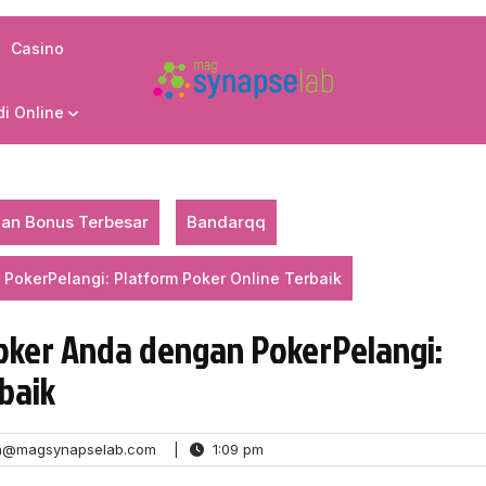
Casino
di Online
gan Bonus Terbesar
Bandarqq
okerPelangi: Platform Poker Online Terbaik
oker Anda dengan PokerPelangi:
baik
n@magsynapselab.com
|
1:09 pm