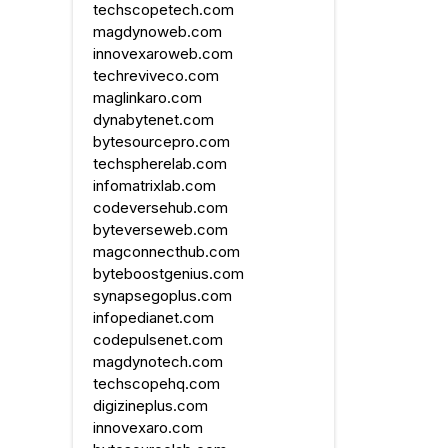
techscopetech.com
magdynoweb.com
innovexaroweb.com
techreviveco.com
maglinkaro.com
dynabytenet.com
bytesourcepro.com
techspherelab.com
infomatrixlab.com
codeversehub.com
byteverseweb.com
magconnecthub.com
byteboostgenius.com
synapsegoplus.com
infopedianet.com
codepulsenet.com
magdynotech.com
techscopehq.com
digizineplus.com
innovexaro.com