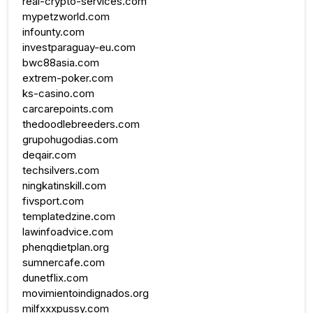
real-crypto-services.com
mypetzworld.com
infounty.com
investparaguay-eu.com
bwc88asia.com
extrem-poker.com
ks-casino.com
carcarepoints.com
thedoodlebreeders.com
grupohugodias.com
deqair.com
techsilvers.com
ningkatinskill.com
fivsport.com
templatedzine.com
lawinfoadvice.com
phenqdietplan.org
sumnercafe.com
dunetflix.com
movimientoindignados.org
milfxxxpussy.com