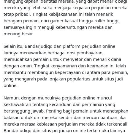
mengungkapkan identitas mereka, yang dapat menarik bagi
mereka yang lebih suka menjaga kegiatan perjudian mereka
tetap pribadi. Tingkat kebijaksanaan ini telah menarik
beragam pemain, dari gamer kasual hingga roller tinggi,
semuanya ingin menguji keberuntungan mereka dan
menang besar.
Selain itu, Bandarjudiqq dan platform perjudian online
lainnya menawarkan berbagai opsi pembayaran,
memudahkan pemain untuk menyetor dan menarik dana
dengan aman. Tingkat kenyamanan dan keamanan ini telah
membantu membangun kepercayaan di antara para pemain,
yang mengarah pada lonjakan popularitas untuk situs judi
online.
Namun, dengan munculnya perjudian online muncul
kekhawatiran tentang kecanduan dan permainan yang
bertanggung jawab. Penting bagi pemain untuk menetapkan
batasan untuk diri mereka sendiri dan mencari bantuan jika
mereka merasa kebiasaan perjudian mereka tidak terkendali.
Bandarjudiqq dan situs perjudian online terkemuka lainnya