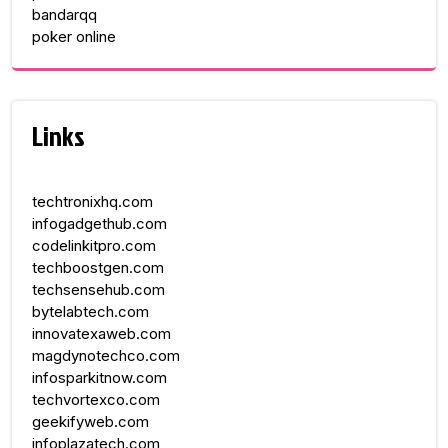
bandarqq
poker online
Links
techtronixhq.com
infogadgethub.com
codelinkitpro.com
techboostgen.com
techsensehub.com
bytelabtech.com
innovatexaweb.com
magdynotechco.com
infosparkitnow.com
techvortexco.com
geekifyweb.com
infoplazatech.com