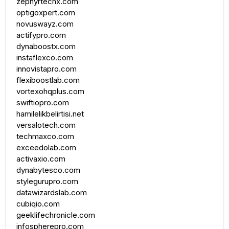
zephyrtechx.com
optigoxpert.com
novuswayz.com
actifypro.com
dynaboostx.com
instaflexco.com
innovistapro.com
flexiboostlab.com
vortexohqplus.com
swiftiopro.com
hamilelikbelirtisi.net
versalotech.com
techmaxco.com
exceedolab.com
activaxio.com
dynabytesco.com
stylegurupro.com
datawizardslab.com
cubiqio.com
geeklifechronicle.com
infospherepro.com