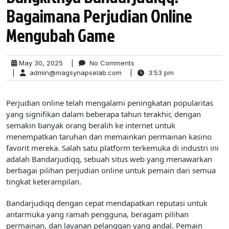
Bagaimana Perjudian Online
Mengubah Game
May 30, 2025
|
No Comments
|
admin@magsynapselab.com
|
3:53 pm
Perjudian online telah mengalami peningkatan popularitas
yang signifikan dalam beberapa tahun terakhir, dengan
semakin banyak orang beralih ke internet untuk
menempatkan taruhan dan memainkan permainan kasino
favorit mereka. Salah satu platform terkemuka di industri ini
adalah Bandarjudiqq, sebuah situs web yang menawarkan
berbagai pilihan perjudian online untuk pemain dari semua
tingkat keterampilan.
Bandarjudiqq dengan cepat mendapatkan reputasi untuk
antarmuka yang ramah pengguna, beragam pilihan
permainan, dan layanan pelanggan yang andal. Pemain