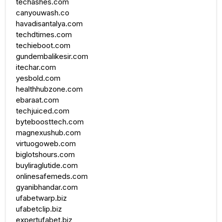
techashes.com
canyouwash.co
havadisantalya.com
techdtimes.com
techieboot.com
gundembalikesir.com
itechar.com
yesbold.com
healthhubzone.com
ebaraat.com
techjuiced.com
byteboosttech.com
magnexushub.com
virtuogoweb.com
biglotshours.com
buyliraglutide.com
onlinesafemeds.com
gyanibhandar.com
ufabetwarp.biz
ufabetclip.biz
expertufabet.biz