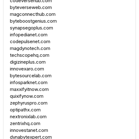
codeversehub.com
byteverseweb.com
magconnecthub.com
byteboostgenius.com
synapsegoplus.com
infopedianet.com
codepulsenet.com
magdynotech.com
techscopehq.com
digizineplus.com
innovexaro.com
bytesourcelab.com
infosparknet.com
maxxifyitnow.com
quixifynow.com
zephyruspro.com
optipathx.com
nextronixlab.com
zentrixhq.com
innovestanet.com
dynabytexpert.com