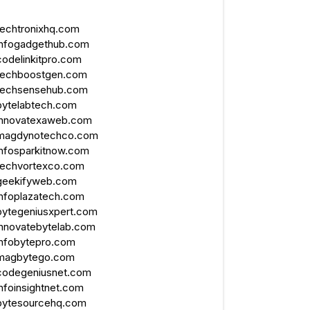
techtronixhq.com
infogadgethub.com
codelinkitpro.com
techboostgen.com
techsensehub.com
bytelabtech.com
innovatexaweb.com
magdynotechco.com
infosparkitnow.com
techvortexco.com
geekifyweb.com
infoplazatech.com
bytegeniusxpert.com
innovatebytelab.com
infobytepro.com
magbytego.com
codegeniusnet.com
infoinsightnet.com
bytesourcehq.com