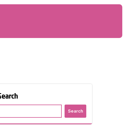
Search
Search