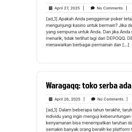
April
No
April 27, 2025
No Comments
27,
Com
[ad_1] Apakah Anda penggemar poker teta
2025
mengunjungi kasino untuk bermain? Jika d
yang sempurna untuk Anda. Dan jika Anda 
menarik, tidak terlihat lagi dari DEPOQQ. 
menawarkan berbagai permainan dan […]
Waragaqq: toko serba ada
April
No
April 26, 2025
No Comments
26,
Com
[ad_1] Dalam beberapa tahun terakhir, taru
2025
individu yang ingin menguji keberuntung
kenyamanan bisa menempatkan taruhan dar
semakin banyak orang beralih ke platform 