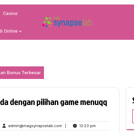
Casino
di Online
gan Bonus Terbesar
nda dengan pilihan game menuqq
admin@magsynapselab.com
12:23
admin@magsynapselab.com
12:23 pm
ments
pm