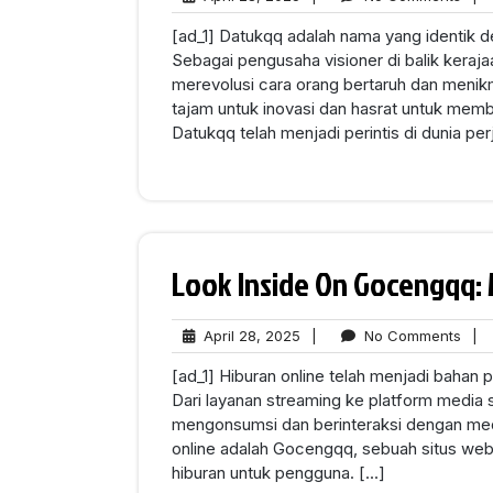
28,
Com
[ad_1] Datukqq adalah nama yang identik d
2025
Sebagai pengusaha visioner di balik keraj
merevolusi cara orang bertaruh dan menik
tajam untuk inovasi dan hasrat untuk me
Datukqq telah menjadi perintis di dunia per
Look Inside On Gocengqq:
April
No
April 28, 2025
No Comments
28,
Com
[ad_1] Hiburan online telah menjadi bahan
2025
Dari layanan streaming ke platform media s
mengonsumsi dan berinteraksi dengan media
online adalah Gocengqq, sebuah situs w
hiburan untuk pengguna. […]