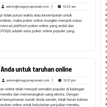
admin@magsynapselab.com
12:02
admin@magsynapselab.com
12:02 am
ments
am
pi tidak punya waktu atau kesempatan untuk
emikian, maka poker online mungkin menjadi solusi
mencari platform poker online yang andal dan
DEPOQQ adalah situs poker online populer yang
 Anda untuk taruhan online
admin@magsynapselab.com
12:01
admin@magsynapselab.com
12:01 pm
ments
pm
han online telah menjadi semakin populer di kalangan
an mereka dan memenangkan uang ekstra. Dengan
i kenyamanan rumah Anda sendiri, tidak heran bahwa
taruhan online untuk kebutuhan perjudian mereka.