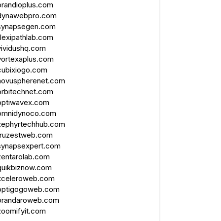
brandioplus.com
dynawebpro.com
synapsegen.com
flexipathlab.com
vividushq.com
vortexaplus.com
cubixiogo.com
novuspherenet.com
orbitechnet.com
optiwavex.com
omnidynoco.com
zephyrtechhub.com
truzestweb.com
synapsexpert.com
zentarolab.com
quikbiznow.com
xceleroweb.com
optigogoweb.com
brandaroweb.com
zoomifyit.com